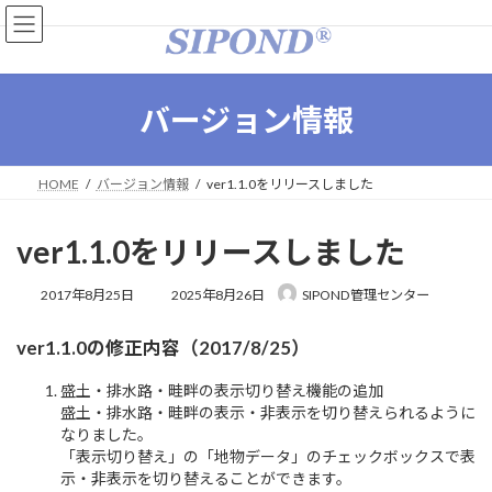
コ
ナ
ン
ビ
テ
ゲ
ン
ー
ツ
シ
バージョン情報
へ
ョ
ス
ン
キ
に
HOME
バージョン情報
ver1.1.0をリリースしました
ッ
移
プ
動
ver1.1.0をリリースしました
最
2017年8月25日
2025年8月26日
SIPOND管理センター
終
更
ver1.1.0の修正内容（2017/8/25）
新
日
盛土・排水路・畦畔の表示切り替え機能の追加
時
:
盛土・排水路・畦畔の表示・非表示を切り替えられるように
なりました。
「表示切り替え」の「地物データ」のチェックボックスで表
示・非表示を切り替えることができます。