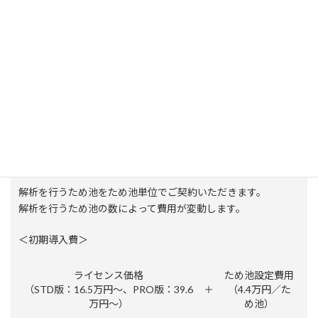
解析するため池を都道府県単位、市区町村単位、ため池単位のい
ずれかからご注文いただきます。
価格設定は
A）基本パック
と
B）都道府県パック・市区町村
パック
がございます。
詳しくは
SIPONDご利用案内
（p.1〜3の価格表）をご覧くださ
い。
A）基本パック
［STD版：20.9万円〜］［PRO版：44万円〜］
解析を行うため池をため池単位でご契約いただきます。
解析を行うため池の数によって費用が変動します。
＜初期導入費＞
ライセンス価格
ため池設定費用
（STD版：16.5万円～、PRO版：39.6
＋
（4.4万円／た
万円〜）
め池）