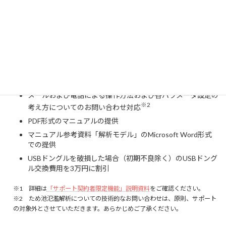
サポート契約について
SIPONDをご契約いただいてから1年間は以下のサポートをご提供
させていただきます。
※1
サポート契約者限定機能
の使用
メールおよび電話による操作方法および各パラメータ設定の
※2
考え方についてのお問い合わせ対応
PDF形式のマニュアルの提供
マニュアル参考資料「解析モデル」のMicrosoft Word形式
での提供
USBドングルを破損した場合（初期不良除く）のUSBドング
ル交換費用を3万円に割引
※1 詳細は
「サポート契約者限定機能」説明資料
をご確認ください。
※2 ため池氾濫解析についての技術的なお問い合わせは、原則、サポート
の対象外とさせていただきます。あらかじめご了承ください。