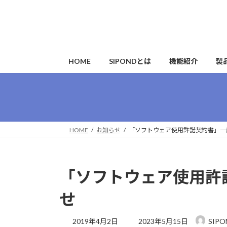
コ
ナ
ン
ビ
テ
ゲ
ン
ー
ツ
シ
HOME
SIPONDとは
機能紹介
製
へ
ョ
ス
ン
キ
に
ッ
移
プ
動
HOME
お知らせ
「ソフトウェア使用許諾契約書」一
「ソフトウェア使用許
せ
最
2019年4月2日
2023年5月15日
SIP