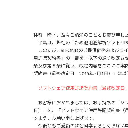
終
更
新
日
時
:
拝啓 時下、益々ご清栄のこととお慶び申し
平素は、弊社の「ため池氾濫解析ソフトSIP
このたび、SIPONDのご提供価格およびライ
用許諾契約書」の一部を、以下の通り改定さ
条及び第８条に従い、改定内容をここにご案
契約書（最終改定日 2019年5月1日）」は
ソフトウェア使用許諾契約書（最終改定日 2
お客様におかれましては、お手持ちの「ソフト
日）」を、「ソフトウェア使用許諾契約書（最
すよう、お願い申し上げます。
今後ともご愛顧のほど何卒よろしくお願い申