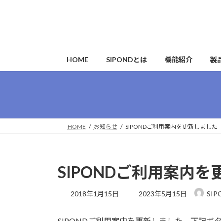
コ
ナ
ン
ビ
テ
ゲ
ン
ー
ツ
シ
HOME
SIPONDとは
機能紹介
製
へ
ョ
ス
ン
キ
に
ッ
移
プ
動
HOME
お知らせ
SIPONDご利用案内を更新しました
SIPONDご利用案内
最
2018年1月15日
2023年5月15日
SI
終
更
SIPONDご利用案内を更新しました。下記ボ